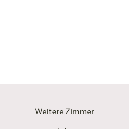
Jedes Badezimmer ist mi
ausgestattet und schalliso
garantieren.
Für zusätzlichen Komfort
möchtest arbeiten oder e
steht dir im gesamten Ho
dir ein Zuhause auf Zeit,
Weitere Zimmer