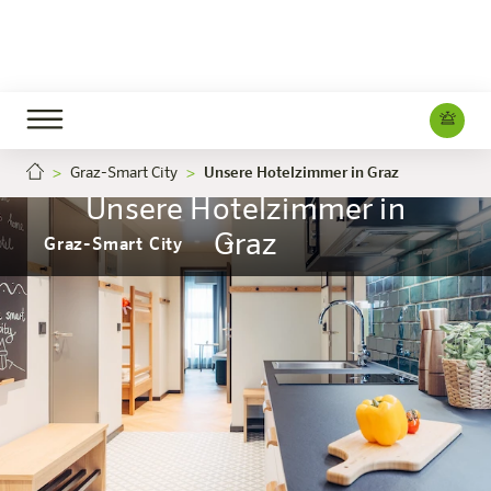
Graz-Smart City
Unsere Hotelzimmer in Graz
Unsere Hotelzimmer in
Graz
Graz-Smart City
Das Hotel
Zimmer & Angebote
Erleben
Infos