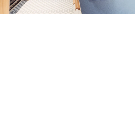
Apartments & Zimmer in Smart City Graz
harry's home
Willkommen in deinem gemütlichen Rückzugsort.
Unsere Apartments und Zimmer in Smart City Graz
bieten mehr als nur einen Platz zum Übernachten. Mit
schönen Parkettböden, moderner Einrichtung und
großen Kleiderschränken sorgen wir für ein einladendes
Ambiente mit Wohlfühlcharakter. Viele praktische
Details wie die großzügigen Raumdimensionen oder die
optimale Schallisolierung machen deinen Aufenthalt
noch angenehmer. Einige unserer Zimmer verfügen