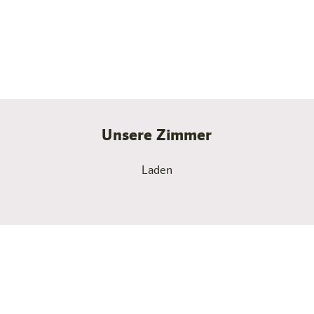
unserer Zimmer verfügen zudem über Balkone, die
einen herrlichen Ausblick bieten.
Zur Übersicht
Unsere Zimmer
Laden
das Besondere an harry’s home