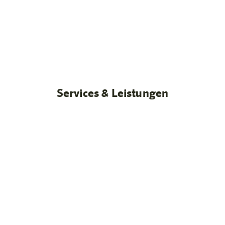
Standardzimmer
Unsere Zimmer
Mehr erfahren
Services & Leistungen
Geräumige Zimmer & Apartments mit Kitchenette
Flexible Studios & Apartments