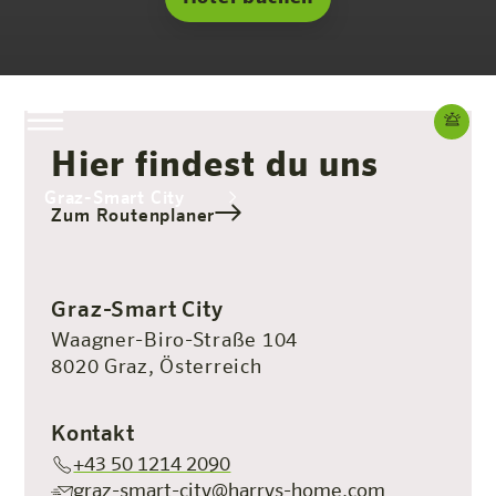
Hier findest du uns
Graz-Smart City
Zum Routenplaner
Das Hotel
Zimmer & Angebote
Erleben
Infos
Graz-Smart City
Waagner-Biro-Straße 104
8020 Graz, Österreich
Kontakt
+43 50 1214 2090
graz-smart-city@harrys-home.com