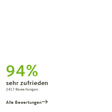
Genieße die modernen
Annehmlichkeiten des Hotels im
Herzen der Smart City.
94%
Zufriedenheit:
sehr zufrieden
Gesamtbewertung
2417
Bewertungen:
Alle Bewertungen