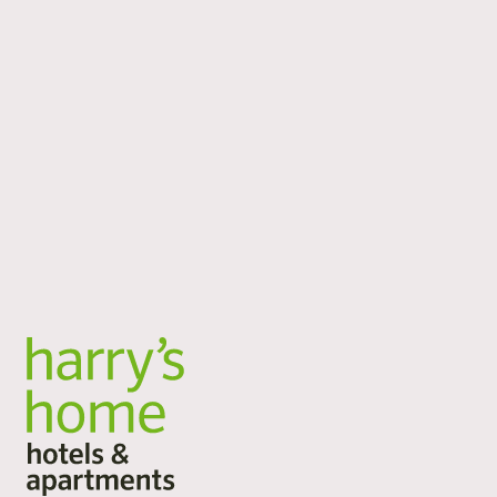
Egal, wohin dich deine Reise führt: harry’s home ist an
16 Standorten in Österreich, Deutschland und der
Schweiz für dich da. Städtereise, Geschäftsaufenthalt,
Aktivurlaub oder Longstay: Unsere großzügigen
Zimmer und Apartments bieten dir Raum zum
Ankommen, Durchatmen und Bleiben. Flexible
Services, viel Platz und persönliche Atmosphäre.
Alle Standorte