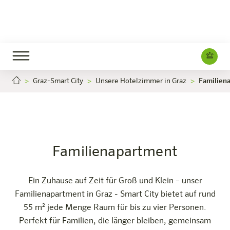
Graz-Smart City
Unsere Hotelzimmer in Graz
Familien
Familienapartment
Jetzt buchen
Graz-Smart City
Das Hotel
Zimmer & Angebote
Erleben
Infos
Familienapartment
Ein Zuhause auf Zeit für Groß und Klein – unser
Familienapartment in Graz - Smart City bietet auf rund
55 m² jede Menge Raum für bis zu vier Personen.
Perfekt für Familien, die länger bleiben, gemeinsam