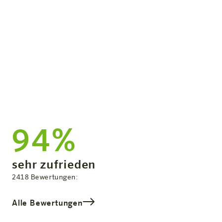
Genieße die modernen
Annehmlichkeiten des Hotels im
Herzen der Smart City.
94%
Zufriedenheit:
sehr zufrieden
Gesamtbewertung
2418
Bewertungen:
Alle Bewertungen