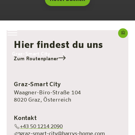
Hier findest du uns
Graz-Smart City
Zum Routenplaner
Das Hotel
Zimmer & Angebote
Erleben
Infos
Graz-Smart City
Waagner-Biro-Straße 104
8020 Graz, Österreich
Kontakt
+43 50 1214 2090
graz-smart-city@harrys-home.com