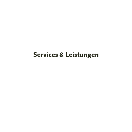
Standardzimmer
Unsere Zimmer
Mehr erfahren
Services & Leistungen
Geräumige Zimmer & Apartments mit Kitchenette
Flexible Studios & Apartments