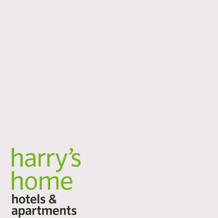
Egal, wohin dich deine Reise führt: harry’s home ist an
16 Standorten in Österreich, Deutschland und der
Schweiz für dich da. Städtereise, Geschäftsaufenthalt,
Aktivurlaub oder Longstay: Unsere großzügigen
Zimmer und Apartments bieten dir Raum zum
Ankommen, Durchatmen und Bleiben. Flexible
Services, viel Platz und persönliche Atmosphäre.
Alle Standorte